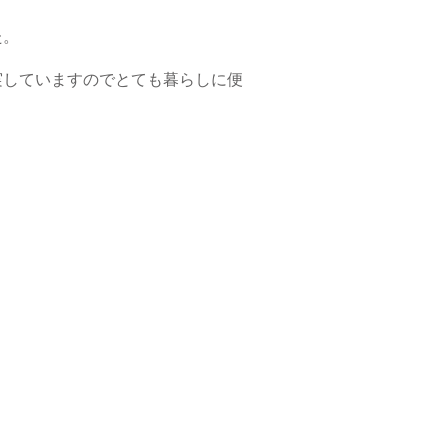
た。
実していますのでとても暮らしに便
。