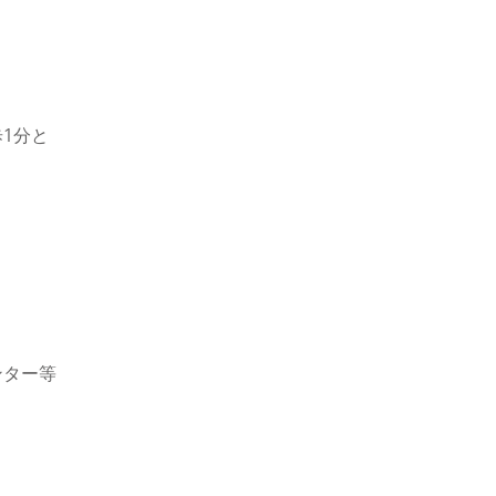
1分と
。
ンター等